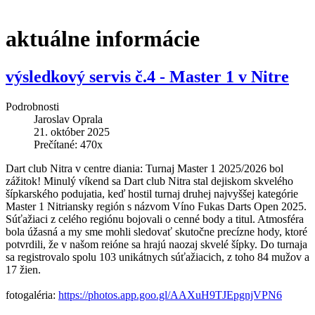
aktuálne informácie
výsledkový servis č.4 - Master 1 v Nitre
Podrobnosti
Jaroslav Oprala
21. október 2025
Prečítané: 470x
Dart club Nitra v centre diania: Turnaj Master 1 2025/2026 bol
zážitok! Minulý víkend sa Dart club Nitra stal dejiskom skvelého
šípkarského podujatia, keď hostil turnaj druhej najvyššej kategórie
Master 1 Nitriansky región s názvom Víno Fukas Darts Open 2025.
Súťažiaci z celého regiónu bojovali o cenné body a titul. Atmosféra
bola úžasná a my sme mohli sledovať skutočne precízne hody, ktoré
potvrdili, že v našom reióne sa hrajú naozaj skvelé šípky. Do turnaja
sa registrovalo spolu 103 unikátnych súťažiacich, z toho 84 mužov a
17 žien.
fotogaléria:
https://photos.app.goo.gl/AAXuH9TJEpgnjVPN6