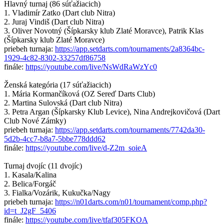
Hlavný turnaj (86 súťažiacich)
1. Vladimír Zatko (Dart club Nitra)
2. Juraj Vindiš (Dart club Nitra)
3. Oliver Novotný (Šípkarsky klub Zlaté Moravce), Patrik Klas
(Šípkarsky klub Zlaté Moravce)
priebeh turnaja:
https://app.setdarts.com/tournaments/2a8364bc-
1929-4c82-8302-33257df86758
finále:
https://youtube.com/live/NsWdRaWzYc0
Ženská kategória (17 súťažiacich)
1. Mária Kormančíková (OZ Sereď Darts Club)
2. Martina Sulovská (Dart club Nitra)
3. Petra Argan (Šípkarsky Klub Levice), Nina Andrejkovičová (Dart
Club Nové Zámky)
priebeh turnaja:
https://app.setdarts.com/tournaments/7742da30-
5d2b-4cc7-b8a7-5bbe778ddd62
finále:
https://youtube.com/live/d-Z2m_soieA
Turnaj dvojíc (11 dvojíc)
1. Kasala/Kalina
2. Belica/Forgáč
3. Fialka/Vozárik, Kukučka/Nagy
priebeh turnaja:
https://n01darts.com/n01/tournament/comp.php?
id=t_J2gF_5406
finále:
https://youtube.com/live/tfaf305FKOA