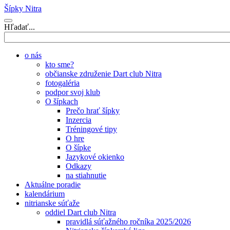
Šípky Nitra
Hľadať...
o nás
kto sme?
občianske združenie Dart club Nitra
fotogaléria
podpor svoj klub
O šípkach
Prečo hrať šípky
Inzercia
Tréningové tipy
O hre
O šípke
Jazykové okienko
Odkazy
na stiahnutie
Aktuálne poradie
kalendárium
nitrianske súťaže
oddiel Dart club Nitra
pravidlá súťažného ročníka 2025/2026