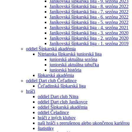
Janíkovská šípkarská liga - 9. sezóna 2023
Janíkovská šípkarská liga - 8. sezóna 2022
Janíkovská šípkarská liga - 7. sezóna 2022
Janíkovská šípkarská liga - 6. sezóna 2022
Janíkovská šípkarská liga - 5. sezóna 2022
Janíkovská šípkarská liga - 4. sezóna 2021
Janíkovská šípkarská liga - 3. sezóna 2020
Janíkovská šípkarská liga - 2. sezóna 2020
Janíkovská šípkarská liga - 1. sezóna 2019
oddiel Šípkarská akadémia
Nitrianska šípkarská juniorská liga
juniorská aktuálna sezóna
juniorská aktuálna tabuľka
juniorská história
šípkarská akadémia
oddiel Dart club Čeľadince
Čeľadinská šípkarská liga
hráči
oddiel Dart club Nitra
oddiel Dart club Janíkovce
oddiel Šípkarská akadémia
oddiel Čeladince
hráči z iných klubov
naši hráči s prerušenou alebo ukončenou kariérou
štatistiky