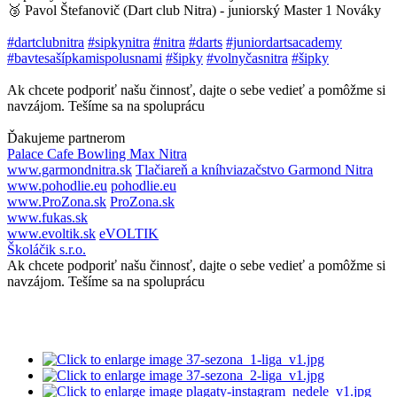
🥉 Pavol Štefanovič (Dart club Nitra) - juniorský Master 1 Nováky
#dartclubnitra
#sipkynitra
#nitra
#darts
#juniordartsacademy
#bavtesašípkamispolusnami
#šipky
#volnyčasnitra
#šipky
Ak chcete podporiť našu činnosť, dajte o sebe vedieť a pomôžme si
navzájom. Tešíme sa na spoluprácu
Ďakujeme partnerom
Palace Cafe Bowling Max Nitra
www.garmondnitra.sk
Tlačiareň a kníhviazačstvo Garmond Nitra
www.pohodlie.eu
pohodlie.eu
www.ProZona.sk
ProZona.sk
www.fukas.sk
www.evoltik.sk
eVOLTIK
Školáčik s.r.o.
Ak chcete podporiť našu činnosť, dajte o sebe vedieť a pomôžme si
navzájom. Tešíme sa na spoluprácu