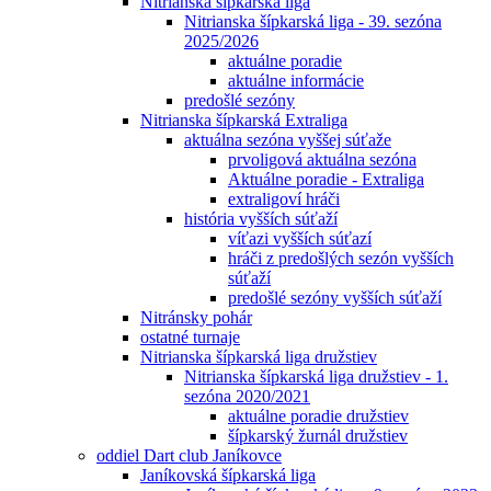
Nitrianska šípkarská liga
Nitrianska šípkarská liga - 39. sezóna
2025/2026
aktuálne poradie
aktuálne informácie
predošlé sezóny
Nitrianska šípkarská Extraliga
aktuálna sezóna vyššej súťaže
prvoligová aktuálna sezóna
Aktuálne poradie - Extraliga
extraligoví hráči
história vyšších súťaží
víťazi vyšších súťazí
hráči z predošlých sezón vyšších
súťaží
predošlé sezóny vyšších súťaží
Nitránsky pohár
ostatné turnaje
Nitrianska šípkarská liga družstiev
Nitrianska šípkarská liga družstiev - 1.
sezóna 2020/2021
aktuálne poradie družstiev
šípkarský žurnál družstiev
oddiel Dart club Janíkovce
Janíkovská šípkarská liga