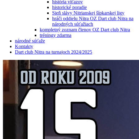
história víťazov
historické poradie
Sieň slávy Nitrianskej šípkarskej ligy
hráči oddielu Nitra OZ Dart club Nitra na
národných súťažiach
kompletný zoznam členov OZ Dart club Nitra
tréningy zdarma
národné súťaže
Kontakty
Dart club Nitra na turnajoch 2024/2025