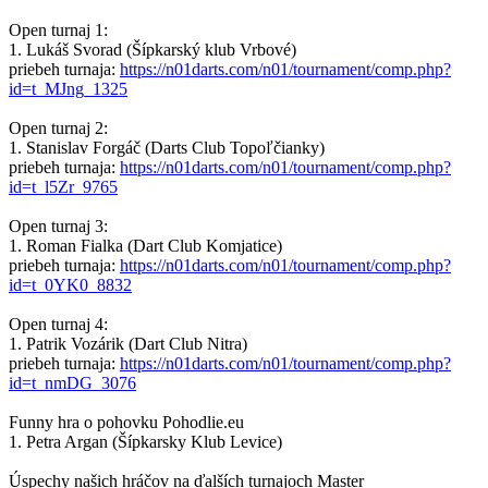
Open turnaj 1:
1. Lukáš Svorad (Šípkarský klub Vrbové)
priebeh turnaja:
https://n01darts.com/n01/tournament/comp.php?
id=t_MJng_1325
Open turnaj 2:
1. Stanislav Forgáč (Darts Club Topoľčianky)
priebeh turnaja:
https://n01darts.com/n01/tournament/comp.php?
id=t_l5Zr_9765
Open turnaj 3:
1. Roman Fialka (Dart Club Komjatice)
priebeh turnaja:
https://n01darts.com/n01/tournament/comp.php?
id=t_0YK0_8832
Open turnaj 4:
1. Patrik Vozárik (Dart Club Nitra)
priebeh turnaja:
https://n01darts.com/n01/tournament/comp.php?
id=t_nmDG_3076
Funny hra o pohovku Pohodlie.eu
1. Petra Argan (Šípkarsky Klub Levice)
Úspechy našich hráčov na ďalších turnajoch Master