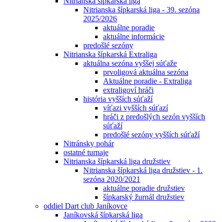
Nitrianska šípkarská liga
Nitrianska šípkarská liga - 39. sezóna
2025/2026
aktuálne poradie
aktuálne informácie
predošlé sezóny
Nitrianska šípkarská Extraliga
aktuálna sezóna vyššej súťaže
prvoligová aktuálna sezóna
Aktuálne poradie - Extraliga
extraligoví hráči
história vyšších súťaží
víťazi vyšších súťazí
hráči z predošlých sezón vyšších
súťaží
predošlé sezóny vyšších súťaží
Nitránsky pohár
ostatné turnaje
Nitrianska šípkarská liga družstiev
Nitrianska šípkarská liga družstiev - 1.
sezóna 2020/2021
aktuálne poradie družstiev
šípkarský žurnál družstiev
oddiel Dart club Janíkovce
Janíkovská šípkarská liga