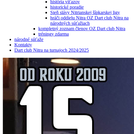
história víťazov
historické poradie
Sieň slávy Nitrianskej šípkarskej ligy
hráči oddielu Nitra OZ Dart club Nitra na
národných súťažiach
kompletný zoznam členov OZ Dart club Nitra
tréningy zdarma
národné súťaže
Kontakty
Dart club Nitra na turnajoch 2024/2025