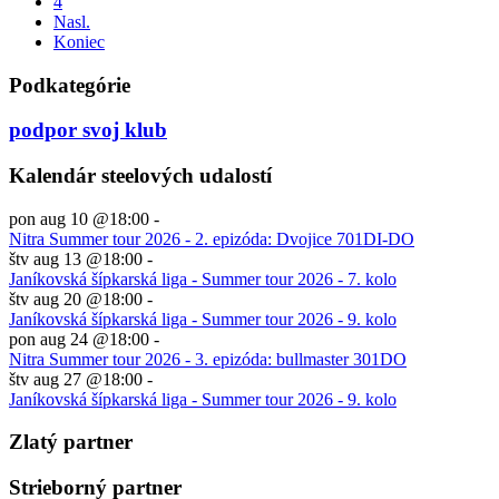
4
Nasl.
Koniec
Podkategórie
podpor svoj klub
Kalendár steelových udalostí
pon aug 10 @18:00
-
Nitra Summer tour 2026 - 2. epizóda: Dvojice 701DI-DO
štv aug 13 @18:00
-
Janíkovská šípkarská liga - Summer tour 2026 - 7. kolo
štv aug 20 @18:00
-
Janíkovská šípkarská liga - Summer tour 2026 - 9. kolo
pon aug 24 @18:00
-
Nitra Summer tour 2026 - 3. epizóda: bullmaster 301DO
štv aug 27 @18:00
-
Janíkovská šípkarská liga - Summer tour 2026 - 9. kolo
Zlatý partner
Strieborný partner