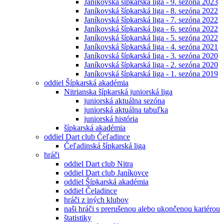
Janíkovská šípkarská liga - 9. sezóna 2023
Janíkovská šípkarská liga - 8. sezóna 2022
Janíkovská šípkarská liga - 7. sezóna 2022
Janíkovská šípkarská liga - 6. sezóna 2022
Janíkovská šípkarská liga - 5. sezóna 2022
Janíkovská šípkarská liga - 4. sezóna 2021
Janíkovská šípkarská liga - 3. sezóna 2020
Janíkovská šípkarská liga - 2. sezóna 2020
Janíkovská šípkarská liga - 1. sezóna 2019
oddiel Šípkarská akadémia
Nitrianska šípkarská juniorská liga
juniorská aktuálna sezóna
juniorská aktuálna tabuľka
juniorská história
šípkarská akadémia
oddiel Dart club Čeľadince
Čeľadinská šípkarská liga
hráči
oddiel Dart club Nitra
oddiel Dart club Janíkovce
oddiel Šípkarská akadémia
oddiel Čeladince
hráči z iných klubov
naši hráči s prerušenou alebo ukončenou kariérou
štatistiky