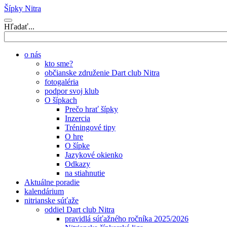
Šípky Nitra
Hľadať...
o nás
kto sme?
občianske združenie Dart club Nitra
fotogaléria
podpor svoj klub
O šípkach
Prečo hrať šípky
Inzercia
Tréningové tipy
O hre
O šípke
Jazykové okienko
Odkazy
na stiahnutie
Aktuálne poradie
kalendárium
nitrianske súťaže
oddiel Dart club Nitra
pravidlá súťažného ročníka 2025/2026