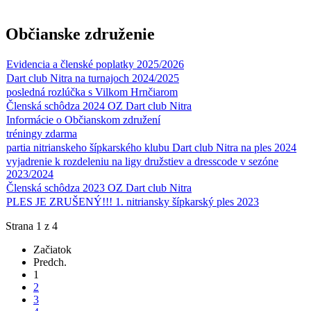
Občianske združenie
Evidencia a členské poplatky 2025/2026
Dart club Nitra na turnajoch 2024/2025
posledná rozlúčka s Vilkom Hrnčiarom
Členská schôdza 2024 OZ Dart club Nitra
Informácie o Občianskom združení
tréningy zdarma
partia nitrianskeho šípkarského klubu Dart club Nitra na ples 2024
vyjadrenie k rozdeleniu na ligy družstiev a dresscode v sezóne
2023/2024
Členská schôdza 2023 OZ Dart club Nitra
PLES JE ZRUŠENÝ!!! 1. nitriansky šípkarský ples 2023
Strana 1 z 4
Začiatok
Predch.
1
2
3