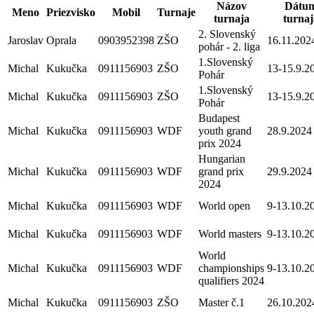
Názov
Dátu
Meno
Priezvisko
Mobil
Turnaje
turnaja
turnaj
2. Slovenský
Jaroslav
Oprala
0903952398
ZŠO
16.11.202
pohár - 2. liga
1.Slovenský
Michal
Kukučka
0911156903
ZŠO
13-15.9.2
Pohár
1.Slovenský
Michal
Kukučka
0911156903
ZŠO
13-15.9.2
Pohár
Budapest
Michal
Kukučka
0911156903
WDF
youth grand
28.9.2024
prix 2024
Hungarian
Michal
Kukučka
0911156903
WDF
grand prix
29.9.2024
2024
Michal
Kukučka
0911156903
WDF
World open
9-13.10.2
Michal
Kukučka
0911156903
WDF
World masters
9-13.10.2
World
Michal
Kukučka
0911156903
WDF
championships
9-13.10.2
qualifiers 2024
Michal
Kukučka
0911156903
ZŠO
Master č.1
26.10.202