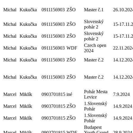
Michal
Kukučka
0911156903
ZŠO
Master č.1
26.10.202
Slovenský
Michal
Kukučka
0911156903
ZŠO
15-17.11.
pohár 2
Slovenský
Michal
Kukučka
0911156903
ZŠO
15-17.11.
pohár 2
Czech open
Michal
Kukučka
0911156903
WDF
22.11.202
2024
Michal
Kukučka
0911156903
ZŠO
Master č.2
14.12.202
Michal
Kukučka
0911156903
ZŠO
Master č.2
14.12.202
Pohár Mesta
Marcel
Miklík
0903701815
iné
7.9.2024
Levice
1.Slovenský
Marcel
Miklík
0903701815
ZŠO
14.9.2024
Pohár
1.Slovenský
Marcel
Miklík
0903701815
ZŠO
14.9.2024
Pohár
Budapest
Marcel
Miklík
0903701815
WDF
Youth Grand
28.9.2024