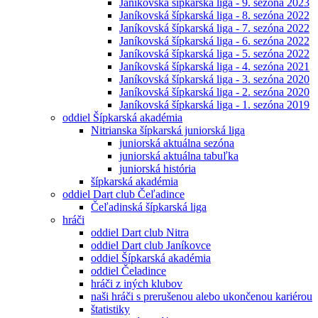
Janíkovská šípkarská liga - 9. sezóna 2023
Janíkovská šípkarská liga - 8. sezóna 2022
Janíkovská šípkarská liga - 7. sezóna 2022
Janíkovská šípkarská liga - 6. sezóna 2022
Janíkovská šípkarská liga - 5. sezóna 2022
Janíkovská šípkarská liga - 4. sezóna 2021
Janíkovská šípkarská liga - 3. sezóna 2020
Janíkovská šípkarská liga - 2. sezóna 2020
Janíkovská šípkarská liga - 1. sezóna 2019
oddiel Šípkarská akadémia
Nitrianska šípkarská juniorská liga
juniorská aktuálna sezóna
juniorská aktuálna tabuľka
juniorská história
šípkarská akadémia
oddiel Dart club Čeľadince
Čeľadinská šípkarská liga
hráči
oddiel Dart club Nitra
oddiel Dart club Janíkovce
oddiel Šípkarská akadémia
oddiel Čeladince
hráči z iných klubov
naši hráči s prerušenou alebo ukončenou kariérou
štatistiky