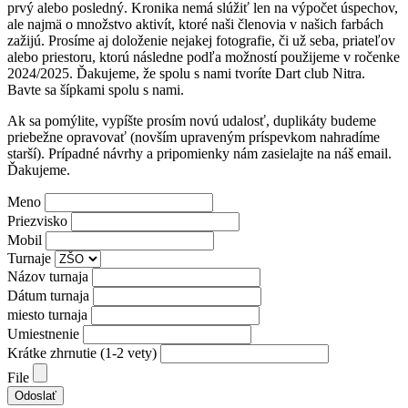
prvý alebo posledný. Kronika nemá slúžiť len na výpočet úspechov,
ale najmä o množstvo aktivít, ktoré naši členovia v našich farbách
zažijú. Prosíme aj doloženie nejakej fotografie, či už seba, priateľov
alebo priestoru, ktorú následne podľa možností použijeme v ročenke
2024/2025. Ďakujeme, že spolu s nami tvoríte Dart club Nitra.
Bavte sa šípkami spolu s nami.
Ak sa pomýlite, vypíšte prosím novú udalosť, duplikáty budeme
priebežne opravovať (novším upraveným príspevkom nahradíme
starší). Prípadné návrhy a pripomienky nám zasielajte na náš email.
Ďakujeme.
Meno
Priezvisko
Mobil
Turnaje
Názov turnaja
Dátum turnaja
miesto turnaja
Umiestnenie
Krátke zhrnutie (1-2 vety)
File
Odoslať