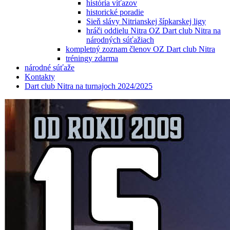
história víťazov
historické poradie
Sieň slávy Nitrianskej šípkarskej ligy
hráči oddielu Nitra OZ Dart club Nitra na
národných súťažiach
kompletný zoznam členov OZ Dart club Nitra
tréningy zdarma
národné súťaže
Kontakty
Dart club Nitra na turnajoch 2024/2025