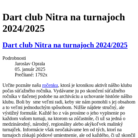
Dart club Nitra na turnajoch
2024/2025
Dart club Nitra na turnajoch 2024/2025
Podrobnosti
Jaroslav Oprala
05. január 2025
Prečítané: 1792x
Určite poznáte našu
ročenku
, ktorá je kronikou aktivít nášho klubu
počas súťažného ročníka. Vydávame ju po skončení súťažného
ročníka v tlačenej podobe na archiváciu a uchovanie histórie nášho
klubu. Boli by sme veľmi radi, keby ste nám pomohli s jej obsahom
a to veľmi jednoduchým spôsobom. Nižšie nájdete stručný, ale
výstižný formulár. Každé ho z vás prosíme o jeho vyplnenie po
každom vašom turnaji, na ktorom sa zúčastníte, či už sa jedná o
medzinárodný, národný, regionálny alebo akýkoľvek malinký
turnajček. Informácie však neočakávame len od tých, ktorí na
turnajoch získajú pódiové umiestnenie, ale od každého, či už skončil