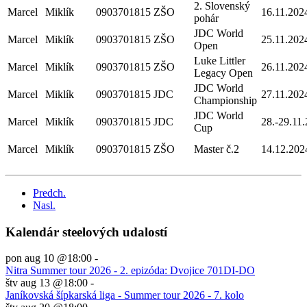
2. Slovenský
Marcel
Miklík
0903701815
ZŠO
16.11.202
pohár
JDC World
Marcel
Miklík
0903701815
ZŠO
25.11.202
Open
Luke Littler
Marcel
Miklík
0903701815
ZŠO
26.11.202
Legacy Open
JDC World
Marcel
Miklík
0903701815
JDC
27.11.202
Championship
JDC World
Marcel
Miklík
0903701815
JDC
28.-29.11
Cup
Marcel
Miklík
0903701815
ZŠO
Master č.2
14.12.202
Predch.
Nasl.
Kalendár steelových udalostí
pon aug 10 @18:00
-
Nitra Summer tour 2026 - 2. epizóda: Dvojice 701DI-DO
štv aug 13 @18:00
-
Janíkovská šípkarská liga - Summer tour 2026 - 7. kolo