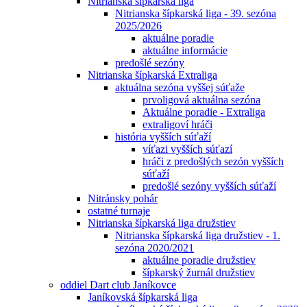
Nitrianska šípkarská liga
Nitrianska šípkarská liga - 39. sezóna
2025/2026
aktuálne poradie
aktuálne informácie
predošlé sezóny
Nitrianska šípkarská Extraliga
aktuálna sezóna vyššej súťaže
prvoligová aktuálna sezóna
Aktuálne poradie - Extraliga
extraligoví hráči
história vyšších súťaží
víťazi vyšších súťazí
hráči z predošlých sezón vyšších
súťaží
predošlé sezóny vyšších súťaží
Nitránsky pohár
ostatné turnaje
Nitrianska šípkarská liga družstiev
Nitrianska šípkarská liga družstiev - 1.
sezóna 2020/2021
aktuálne poradie družstiev
šípkarský žurnál družstiev
oddiel Dart club Janíkovce
Janíkovská šípkarská liga