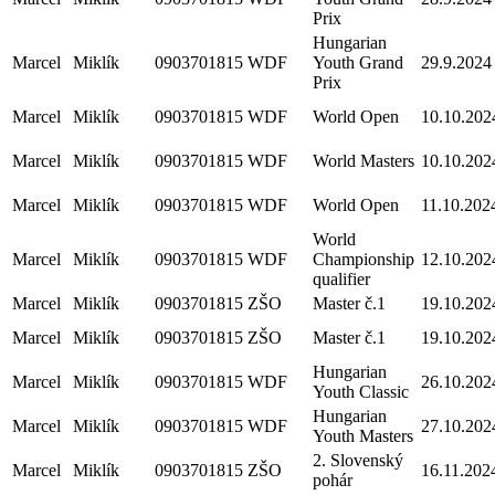
Prix
Hungarian
Marcel
Miklík
0903701815
WDF
Youth Grand
29.9.2024
Prix
Marcel
Miklík
0903701815
WDF
World Open
10.10.202
Marcel
Miklík
0903701815
WDF
World Masters
10.10.202
Marcel
Miklík
0903701815
WDF
World Open
11.10.202
World
Marcel
Miklík
0903701815
WDF
Championship
12.10.202
qualifier
Marcel
Miklík
0903701815
ZŠO
Master č.1
19.10.202
Marcel
Miklík
0903701815
ZŠO
Master č.1
19.10.202
Hungarian
Marcel
Miklík
0903701815
WDF
26.10.202
Youth Classic
Hungarian
Marcel
Miklík
0903701815
WDF
27.10.202
Youth Masters
2. Slovenský
Marcel
Miklík
0903701815
ZŠO
16.11.202
pohár