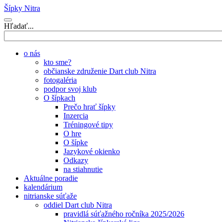
Šípky Nitra
Hľadať...
o nás
kto sme?
občianske združenie Dart club Nitra
fotogaléria
podpor svoj klub
O šípkach
Prečo hrať šípky
Inzercia
Tréningové tipy
O hre
O šípke
Jazykové okienko
Odkazy
na stiahnutie
Aktuálne poradie
kalendárium
nitrianske súťaže
oddiel Dart club Nitra
pravidlá súťažného ročníka 2025/2026