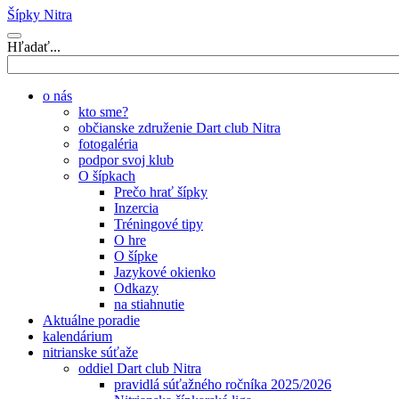
Šípky Nitra
Hľadať...
o nás
kto sme?
občianske združenie Dart club Nitra
fotogaléria
podpor svoj klub
O šípkach
Prečo hrať šípky
Inzercia
Tréningové tipy
O hre
O šípke
Jazykové okienko
Odkazy
na stiahnutie
Aktuálne poradie
kalendárium
nitrianske súťaže
oddiel Dart club Nitra
pravidlá súťažného ročníka 2025/2026