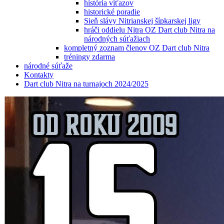
história víťazov
historické poradie
Sieň slávy Nitrianskej šípkarskej ligy
hráči oddielu Nitra OZ Dart club Nitra na
národných súťažiach
kompletný zoznam členov OZ Dart club Nitra
tréningy zdarma
národné súťaže
Kontakty
Dart club Nitra na turnajoch 2024/2025