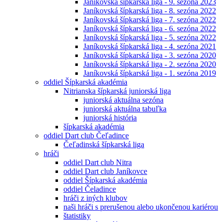
Janíkovská šípkarská liga - 9. sezóna 2023
Janíkovská šípkarská liga - 8. sezóna 2022
Janíkovská šípkarská liga - 7. sezóna 2022
Janíkovská šípkarská liga - 6. sezóna 2022
Janíkovská šípkarská liga - 5. sezóna 2022
Janíkovská šípkarská liga - 4. sezóna 2021
Janíkovská šípkarská liga - 3. sezóna 2020
Janíkovská šípkarská liga - 2. sezóna 2020
Janíkovská šípkarská liga - 1. sezóna 2019
oddiel Šípkarská akadémia
Nitrianska šípkarská juniorská liga
juniorská aktuálna sezóna
juniorská aktuálna tabuľka
juniorská história
šípkarská akadémia
oddiel Dart club Čeľadince
Čeľadinská šípkarská liga
hráči
oddiel Dart club Nitra
oddiel Dart club Janíkovce
oddiel Šípkarská akadémia
oddiel Čeladince
hráči z iných klubov
naši hráči s prerušenou alebo ukončenou kariérou
štatistiky