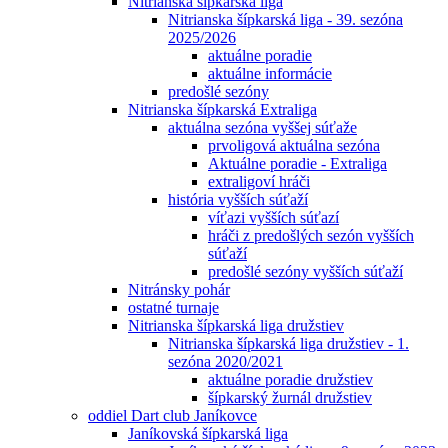
Nitrianska šípkarská liga
Nitrianska šípkarská liga - 39. sezóna
2025/2026
aktuálne poradie
aktuálne informácie
predošlé sezóny
Nitrianska šípkarská Extraliga
aktuálna sezóna vyššej súťaže
prvoligová aktuálna sezóna
Aktuálne poradie - Extraliga
extraligoví hráči
história vyšších súťaží
víťazi vyšších súťazí
hráči z predošlých sezón vyšších
súťaží
predošlé sezóny vyšších súťaží
Nitránsky pohár
ostatné turnaje
Nitrianska šípkarská liga družstiev
Nitrianska šípkarská liga družstiev - 1.
sezóna 2020/2021
aktuálne poradie družstiev
šípkarský žurnál družstiev
oddiel Dart club Janíkovce
Janíkovská šípkarská liga