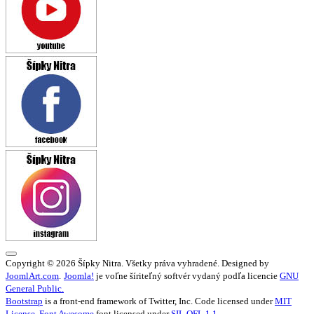
Copyright © 2026 Šípky Nitra. Všetky práva vyhradené. Designed by
JoomlArt.com
.
Joomla!
je voľne šíriteľný softvér vydaný podľa licencie
GNU
General Public.
Bootstrap
is a front-end framework of Twitter, Inc. Code licensed under
MIT
License.
Font Awesome
font licensed under
SIL OFL 1.1
.