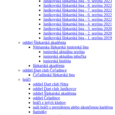
Janíkovská šípkarská liga - 9. sezóna 2023
Janíkovská šípkarská liga - 8. sezóna 2022
Janíkovská šípkarská liga - 7. sezóna 2022
Janíkovská šípkarská liga - 6. sezóna 2022
Janíkovská šípkarská liga - 5. sezóna 2022
Janíkovská šípkarská liga - 4. sezóna 2021
Janíkovská šípkarská liga - 3. sezóna 2020
Janíkovská šípkarská liga - 2. sezóna 2020
Janíkovská šípkarská liga - 1. sezóna 2019
oddiel Šípkarská akadémia
Nitrianska šípkarská juniorská liga
juniorská aktuálna sezóna
juniorská aktuálna tabuľka
juniorská história
šípkarská akadémia
oddiel Dart club Čeľadince
Čeľadinská šípkarská liga
hráči
oddiel Dart club Nitra
oddiel Dart club Janíkovce
oddiel Šípkarská akadémia
oddiel Čeladince
hráči z iných klubov
naši hráči s prerušenou alebo ukončenou kariérou
štatistiky