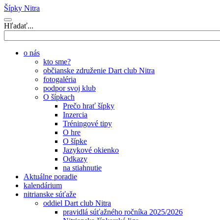
Šípky Nitra
Hľadať...
o nás
kto sme?
občianske združenie Dart club Nitra
fotogaléria
podpor svoj klub
O šípkach
Prečo hrať šípky
Inzercia
Tréningové tipy
O hre
O šípke
Jazykové okienko
Odkazy
na stiahnutie
Aktuálne poradie
kalendárium
nitrianske súťaže
oddiel Dart club Nitra
pravidlá súťažného ročníka 2025/2026