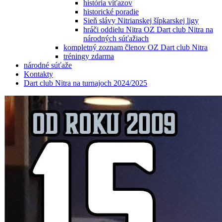
história víťazov
historické poradie
Sieň slávy Nitrianskej šípkarskej ligy
hráči oddielu Nitra OZ Dart club Nitra na
národných súťažiach
kompletný zoznam členov OZ Dart club Nitra
tréningy zdarma
národné súťaže
Kontakty
Dart club Nitra na turnajoch 2024/2025