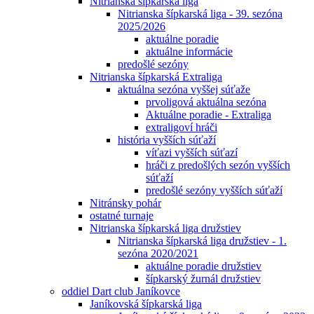
Nitrianska šípkarská liga
Nitrianska šípkarská liga - 39. sezóna
2025/2026
aktuálne poradie
aktuálne informácie
predošlé sezóny
Nitrianska šípkarská Extraliga
aktuálna sezóna vyššej súťaže
prvoligová aktuálna sezóna
Aktuálne poradie - Extraliga
extraligoví hráči
história vyšších súťaží
víťazi vyšších súťazí
hráči z predošlých sezón vyšších
súťaží
predošlé sezóny vyšších súťaží
Nitránsky pohár
ostatné turnaje
Nitrianska šípkarská liga družstiev
Nitrianska šípkarská liga družstiev - 1.
sezóna 2020/2021
aktuálne poradie družstiev
šípkarský žurnál družstiev
oddiel Dart club Janíkovce
Janíkovská šípkarská liga