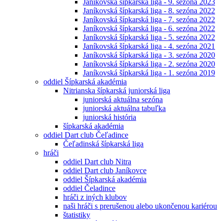
Janíkovská šípkarská liga - 9. sezóna 2023
Janíkovská šípkarská liga - 8. sezóna 2022
Janíkovská šípkarská liga - 7. sezóna 2022
Janíkovská šípkarská liga - 6. sezóna 2022
Janíkovská šípkarská liga - 5. sezóna 2022
Janíkovská šípkarská liga - 4. sezóna 2021
Janíkovská šípkarská liga - 3. sezóna 2020
Janíkovská šípkarská liga - 2. sezóna 2020
Janíkovská šípkarská liga - 1. sezóna 2019
oddiel Šípkarská akadémia
Nitrianska šípkarská juniorská liga
juniorská aktuálna sezóna
juniorská aktuálna tabuľka
juniorská história
šípkarská akadémia
oddiel Dart club Čeľadince
Čeľadinská šípkarská liga
hráči
oddiel Dart club Nitra
oddiel Dart club Janíkovce
oddiel Šípkarská akadémia
oddiel Čeladince
hráči z iných klubov
naši hráči s prerušenou alebo ukončenou kariérou
štatistiky