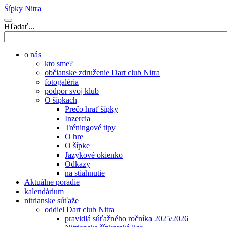
Šípky Nitra
Hľadať...
o nás
kto sme?
občianske združenie Dart club Nitra
fotogaléria
podpor svoj klub
O šípkach
Prečo hrať šípky
Inzercia
Tréningové tipy
O hre
O šípke
Jazykové okienko
Odkazy
na stiahnutie
Aktuálne poradie
kalendárium
nitrianske súťaže
oddiel Dart club Nitra
pravidlá súťažného ročníka 2025/2026