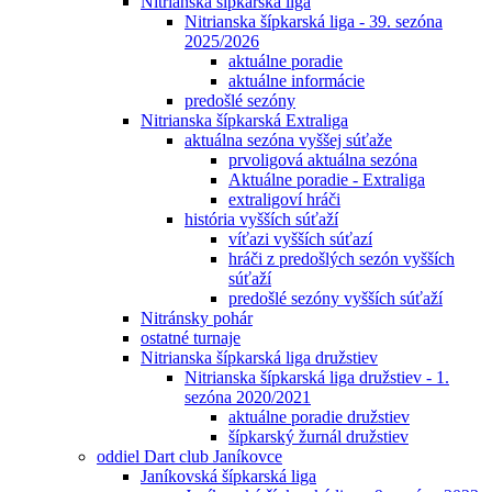
Nitrianska šípkarská liga
Nitrianska šípkarská liga - 39. sezóna
2025/2026
aktuálne poradie
aktuálne informácie
predošlé sezóny
Nitrianska šípkarská Extraliga
aktuálna sezóna vyššej súťaže
prvoligová aktuálna sezóna
Aktuálne poradie - Extraliga
extraligoví hráči
história vyšších súťaží
víťazi vyšších súťazí
hráči z predošlých sezón vyšších
súťaží
predošlé sezóny vyšších súťaží
Nitránsky pohár
ostatné turnaje
Nitrianska šípkarská liga družstiev
Nitrianska šípkarská liga družstiev - 1.
sezóna 2020/2021
aktuálne poradie družstiev
šípkarský žurnál družstiev
oddiel Dart club Janíkovce
Janíkovská šípkarská liga