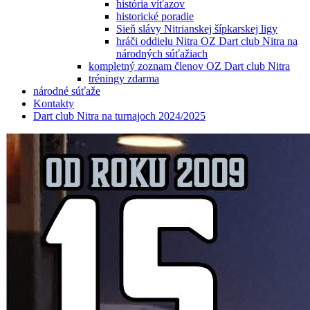
história víťazov
historické poradie
Sieň slávy Nitrianskej šípkarskej ligy
hráči oddielu Nitra OZ Dart club Nitra na
národných súťažiach
kompletný zoznam členov OZ Dart club Nitra
tréningy zdarma
národné súťaže
Kontakty
Dart club Nitra na turnajoch 2024/2025