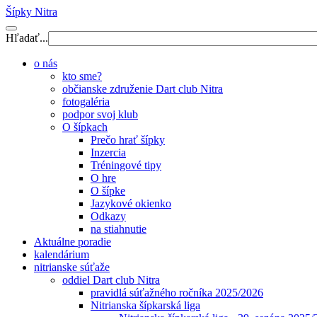
Šípky Nitra
Hľadať...
o nás
kto sme?
občianske združenie Dart club Nitra
fotogaléria
podpor svoj klub
O šípkach
Prečo hrať šípky
Inzercia
Tréningové tipy
O hre
O šípke
Jazykové okienko
Odkazy
na stiahnutie
Aktuálne poradie
kalendárium
nitrianske súťaže
oddiel Dart club Nitra
pravidlá súťažného ročníka 2025/2026
Nitrianska šípkarská liga