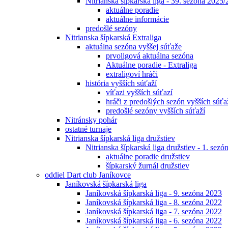
Nitrianska šípkarská liga - 39. sezóna 2025
aktuálne poradie
aktuálne informácie
predošlé sezóny
Nitrianska šípkarská Extraliga
aktuálna sezóna vyššej súťaže
prvoligová aktuálna sezóna
Aktuálne poradie - Extraliga
extraligoví hráči
história vyšších súťaží
víťazi vyšších súťazí
hráči z predošlých sezón vyšších súťa
predošlé sezóny vyšších súťaží
Nitránsky pohár
ostatné turnaje
Nitrianska šípkarská liga družstiev
Nitrianska šípkarská liga družstiev - 1. sez
aktuálne poradie družstiev
šípkarský žurnál družstiev
oddiel Dart club Janíkovce
Janíkovská šípkarská liga
Janíkovská šípkarská liga - 9. sezóna 2023
Janíkovská šípkarská liga - 8. sezóna 2022
Janíkovská šípkarská liga - 7. sezóna 2022
Janíkovská šípkarská liga - 6. sezóna 2022