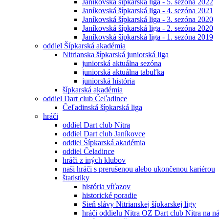
Janíkovská šípkarská liga - 5. sezóna 2022
Janíkovská šípkarská liga - 4. sezóna 2021
Janíkovská šípkarská liga - 3. sezóna 2020
Janíkovská šípkarská liga - 2. sezóna 2020
Janíkovská šípkarská liga - 1. sezóna 2019
oddiel Šípkarská akadémia
Nitrianska šípkarská juniorská liga
juniorská aktuálna sezóna
juniorská aktuálna tabuľka
juniorská história
šípkarská akadémia
oddiel Dart club Čeľadince
Čeľadinská šípkarská liga
hráči
oddiel Dart club Nitra
oddiel Dart club Janíkovce
oddiel Šípkarská akadémia
oddiel Čeladince
hráči z iných klubov
naši hráči s prerušenou alebo ukončenou kariérou
štatistiky
história víťazov
historické poradie
Sieň slávy Nitrianskej šípkarskej ligy
hráči oddielu Nitra OZ Dart club Nitra na 