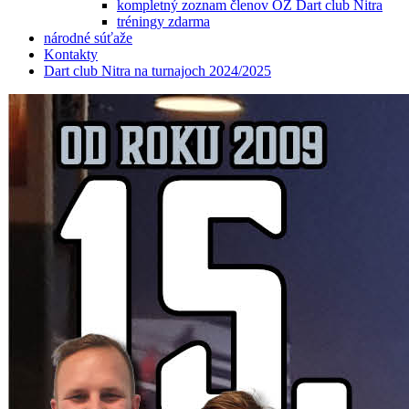
kompletný zoznam členov OZ Dart club Nitra
tréningy zdarma
národné súťaže
Kontakty
Dart club Nitra na turnajoch 2024/2025