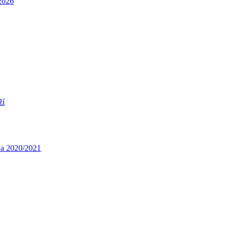
/2026
ží
óna 2020/2021