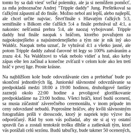
tomto by sa dali viesť veľké polemiky, ale ja si nemôžem pomôcť,
za mňa jednoznačne Andrej "Tripple daddy" Jung. Preštrikoval sa
ťažkými zápasmi až do finále. Možno nebol ani lepší, alebo najlepší,
ale chcel určite najviac. Štvrťfinále s Hlavatým ťažkých 5:3,
semifinále s Bilkom ešte ťažších 5:4 a finále prehrával už 4:1, a
nakoniec nešťastná prehra 5:4, ale naozaj vybojované. Tripple
daddy hral finále naopak s hráčom, ktorého považujem za
najpokojnejšieho a najsústredenejšieho a tým nie je nik iný ako
Waldéz. Naopak treba uznať, že vyhrával 4:1 a všetko jasné, ale
potom Tripple daddy zahral čarovné tri legy so 100% zatváraním a
zrazu 4:4. Na Waldézovi to však nebolo vidieť a hral, ako keby
zápas ešte len začínal a konečne zvíťazil v celom kole ako len tretí
hráč v prvej lige. Proste krásne.
Na najbližšom kole bude odovzdávanie cien a prebiehať bude po
skončení jednotlivých líg. Juniorské slávnostné odovzdávanie sa
predpokladá medzi 18:00 a 19:00 hodinou, druholigové fanfáry
zaznejú okolo 22:00 hodine a prvoligové glorifikovanie
predpokladáme na 23:00 hodinu. Všetci hráči, ktorí budú ocenení,
sa musia zúčastniť záverečného ceremoniálu, v inom prípade im
ceny odovzdané nebudú. Poprosíme hráčov, aby kvôli slávnostným
fotografiám prišli v dresscode, ktorý je napriek tejto výzve iba
odporúčaný. Rád by som vás požiadal, aby ste si aj vy ostatní
spravili čas a zostali tentokrát trošku dlhšie a zatlieskali tým, ktorí
vás porážali celú sezónu. Budú tabuľky, bude takmer 50 ocenených,