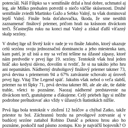
potenciál. Náš Filipko sa v semifinále držal a hral dobre, uchmatol aj
leg, ale Miško predsalen potvrdil o niečo väčšie skúsenosti. Druhé
semifinále zviedli Martinko Gažo a Sebko Valný, tu však dominoval
lepší Valný. Finále bola doťahovačka, škoda, že sme nestihli
zaznamenať finálový priemer, pričom hrali na krásnom diváckom
terči. Šťastnejšiu ruku na konci mal Valný a získal ďalší víťazný
skalp sezóny.
V druhej lige už štvrtý krát v rade je vo finále Jakubis, ktorý ukazuje
celú sezónu svoju jednoznačnú dominanciu a jeho miestenka tam,
kam patrí, je už istá a my sa veľmi tešíme na úžasné zápasy, ktoré
nám predvedie v prvej lige 19. sezóny. Tentokrát však hral jeden
hráč ako kedysi dávno, dovolím si tvrdiť, že si na takúto jeho hru
ani nepamätám. Nádherný druholigový finálový priemer takmer 73,
prvá devina s priemerom 94 a 67% zatváranie schovalo aj úroveň
prvej ligy. Vitaj The Legend späť. Jakubis však nebol o veľa slabší,
priemer na tri šípky 71, prvá devina takmer 80, ale ale ale, tie dable
trable, všetci to poznáme. Naozaj nádherné predstavenie na
diváckom terči, gratulujeme a ďakujeme. Celý priebeh ligy si môžte
podrobne preštudovať ako vždy v úžasných štatistikách nižšie.
Prvá liga bola tentokrát v zložení 12 hráčov a chýbal Zatko, takže
priestor tu bol. Záchrannú brzdu na prvoligové zotrvanie aj v
budúcej sezóne zatiahol Robino Danáč a peknou hrou ako ho
poznáme, poskočil nad pásmo zostupu. Kto je najväčší bojovník? O