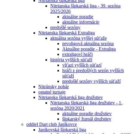
Nitrianska šípkarská liga
Nitrianska šípkarská liga - 39. sezóna
2025/2026
aktuálne poradie
aktuálne informácie
predošlé sezóny
Nitrianska šípkarská Extraliga
aktuálna sezóna vyššej súťaže
prvoligová aktuálna sezóna
Aktuálne poradie - Extraliga
extraligoví hráči
história vyšších súťaží
víťazi vyšších súťazí
hráči z predošlých sezón vyšších
súťaží
predošlé sezóny vyšších súťaží
Nitránsky pohár
ostatné turnaje
Nitrianska šípkarská liga družstiev
Nitrianska šípkarská liga družstiev - 1.
sezóna 2020/2021
aktuálne poradie družstiev
šípkarský žurnál družstiev
oddiel Dart club Janíkovce
Janíkovská šípkarská liga