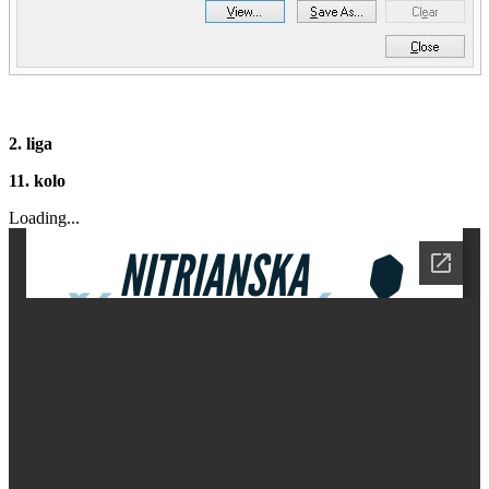
2. liga
11. kolo
Loading...