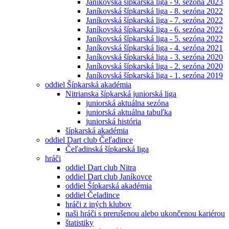
Janíkovská šípkarská liga - 9. sezóna 2023
Janíkovská šípkarská liga - 8. sezóna 2022
Janíkovská šípkarská liga - 7. sezóna 2022
Janíkovská šípkarská liga - 6. sezóna 2022
Janíkovská šípkarská liga - 5. sezóna 2022
Janíkovská šípkarská liga - 4. sezóna 2021
Janíkovská šípkarská liga - 3. sezóna 2020
Janíkovská šípkarská liga - 2. sezóna 2020
Janíkovská šípkarská liga - 1. sezóna 2019
oddiel Šípkarská akadémia
Nitrianska šípkarská juniorská liga
juniorská aktuálna sezóna
juniorská aktuálna tabuľka
juniorská história
šípkarská akadémia
oddiel Dart club Čeľadince
Čeľadinská šípkarská liga
hráči
oddiel Dart club Nitra
oddiel Dart club Janíkovce
oddiel Šípkarská akadémia
oddiel Čeladince
hráči z iných klubov
naši hráči s prerušenou alebo ukončenou kariérou
štatistiky