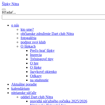
Šípky Nitra
Hľadať...
o nás
kto sme?
občianske združenie Dart club Nitra
fotogaléria
podpor svoj klub
O šípkach
Prečo hrať šípky
Inzercia
Tréningové tipy
O hre
O šípke
Jazykové okienko
Odkazy
na stiahnutie
Aktuálne poradie
kalendárium
nitrianske súťaže
oddiel Dart club Nitra
pravidlá súťažného ročníka 2025/2026