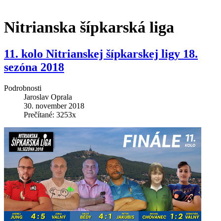
Nitrianska šípkarská liga
11. kolo Nitrianskej šípkarskej ligy 18.
sezóna 2018
Podrobnosti
Jaroslav Oprala
30. november 2018
Prečítané: 3253x