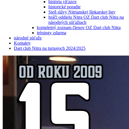
história víťazov
historické poradie
Sieň slávy Nitrianskej šípkarskej ligy
hráči oddielu Nitra OZ Dart club Nitra na
národných súťažiach
kompletný zoznam členov OZ Dart club Nitra
tréningy zdarma
národné súťaže
Kontakty
Dart club Nitra na turnajoch 2024/2025