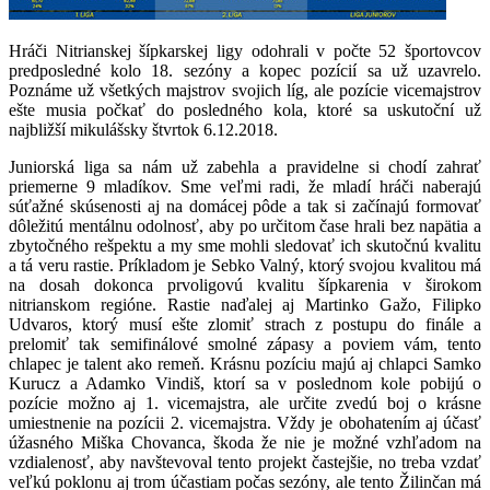
Hráči Nitrianskej šípkarskej ligy odohrali v počte 52 športovcov
predposledné kolo 18. sezóny a kopec pozícií sa už uzavrelo.
Poznáme už všetkých majstrov svojich líg, ale pozície vicemajstrov
ešte musia počkať do posledného kola, ktoré sa uskutoční už
najbližší mikulášsky štvrtok 6.12.2018.
Juniorská liga sa nám už zabehla a pravidelne si chodí zahrať
priemerne 9 mladíkov. Sme veľmi radi, že mladí hráči naberajú
súťažné skúsenosti aj na domácej pôde a tak si začínajú formovať
dôležitú mentálnu odolnosť, aby po určitom čase hrali bez napätia a
zbytočného rešpektu a my sme mohli sledovať ich skutočnú kvalitu
a tá veru rastie. Príkladom je Sebko Valný, ktorý svojou kvalitou má
na dosah dokonca prvoligovú kvalitu šípkarenia v širokom
nitrianskom regióne. Rastie naďalej aj Martinko Gažo, Filipko
Udvaros, ktorý musí ešte zlomiť strach z postupu do finále a
prelomiť tak semifinálové smolné zápasy a poviem vám, tento
chlapec je talent ako remeň. Krásnu pozíciu majú aj chlapci Samko
Kurucz a Adamko Vindiš, ktorí sa v poslednom kole pobijú o
pozície možno aj 1. vicemajstra, ale určite zvedú boj o krásne
umiestnenie na pozícii 2. vicemajstra. Vždy je obohatením aj účasť
úžasného Miška Chovanca, škoda že nie je možné vzhľadom na
vzdialenosť, aby navštevoval tento projekt častejšie, no treba vzdať
veľkú poklonu aj trom účastiam počas sezóny, ale tento Žilinčan má