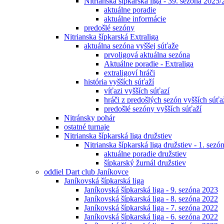
Nitrianska šípkarská liga - 39. sezóna 2025
aktuálne poradie
aktuálne informácie
predošlé sezóny
Nitrianska šípkarská Extraliga
aktuálna sezóna vyššej súťaže
prvoligová aktuálna sezóna
Aktuálne poradie - Extraliga
extraligoví hráči
história vyšších súťaží
víťazi vyšších súťazí
hráči z predošlých sezón vyšších súťa
predošlé sezóny vyšších súťaží
Nitránsky pohár
ostatné turnaje
Nitrianska šípkarská liga družstiev
Nitrianska šípkarská liga družstiev - 1. sez
aktuálne poradie družstiev
šípkarský žurnál družstiev
oddiel Dart club Janíkovce
Janíkovská šípkarská liga
Janíkovská šípkarská liga - 9. sezóna 2023
Janíkovská šípkarská liga - 8. sezóna 2022
Janíkovská šípkarská liga - 7. sezóna 2022
Janíkovská šípkarská liga - 6. sezóna 2022