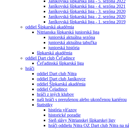
Janíkovská šípkarská liga - 5. sezóna 2022
Janíkovská šípkarská liga - 4. sezóna 2021
Janíkovská šípkarská liga - 3. sezóna 2020
Janíkovská šípkarská liga - 2. sezóna 2020
Janíkovská šípkarská liga - 1. sezóna 2019
oddiel Šípkarská akadémia
Nitrianska šípkarská juniorská liga
juniorská aktuálna sezóna
juniorská aktuálna tabuľka
juniorská história
šípkarská akadémia
oddiel Dart club Čeľadince
Čeľadinská šípkarská liga
hráči
oddiel Dart club Nitra
oddiel Dart club Janíkovce
oddiel Šípkarská akadémia
oddiel Čeladince
hráči z iných klubov
naši hráči s prerušenou alebo ukončenou kariérou
štatistiky
história víťazov
historické poradie
Sieň slávy Nitrianskej šípkarskej ligy
hráči oddielu Nitra OZ Dart club Nitra na 