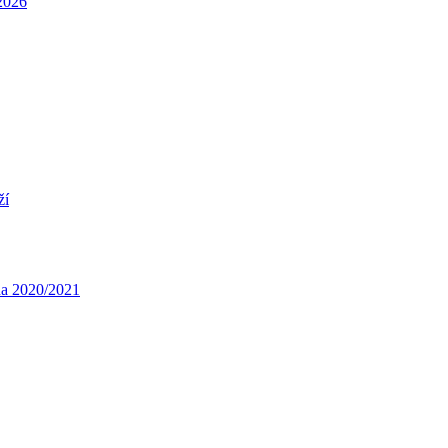
/2026
ží
óna 2020/2021