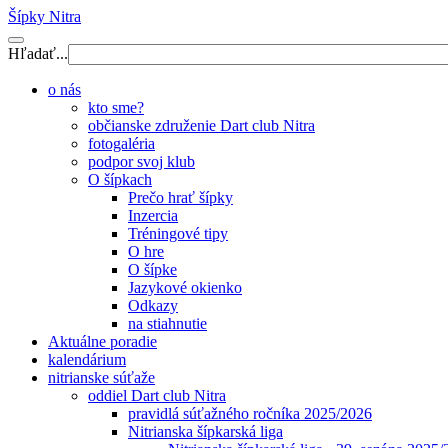
Šípky Nitra
Hľadať...
o nás
kto sme?
občianske združenie Dart club Nitra
fotogaléria
podpor svoj klub
O šípkach
Prečo hrať šípky
Inzercia
Tréningové tipy
O hre
O šípke
Jazykové okienko
Odkazy
na stiahnutie
Aktuálne poradie
kalendárium
nitrianske súťaže
oddiel Dart club Nitra
pravidlá súťažného ročníka 2025/2026
Nitrianska šípkarská liga