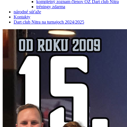
kompletný zoznam členov OZ Dart club Nitra
tréningy zdarma
národné súťaže
Kontakty
Dart club Nitra na turnajoch 2024/2025